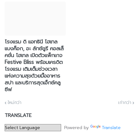
โรงแรม ดิ แอทธินี โฮเทล
แบงค็อก, อะ ลักซ์ชูรี คอลเล็
คชั่น โฮเทล เปิดตัวแพ็กเกจ
Festive Bliss พร้อมเครดิต
โรงแรม เติมเต็มช่วงเวลา
แห่งความสุขด้วยมื้ออาหาร
สปา และบริการสุดเอ็กซ์คลู
ซีฟ
ใหม่กว่า
เก่ากว่า
TRANSLATE
Powered by
Translate