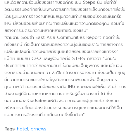
และด้วยความร่วมมือของเรากับองค์กร เช่น Steps นั้น ยิ่งทำให้
วัฒนธรรมองค์กรที่บ่มเพาะความเท่าเทียมของเราแข็งแกร่งมากยิ่งขึ้น
โดยรูปแบบการจ้างงานที่สนับสนุนความเท่าเทียมของโรงแรมในเครือ
IHG มีส่วนช่วยอย่างมากในการเปลี่ยนแนวความคิดของผู้คน รวมถึง
สร้างการเปิดรับความหลากหลายภายในโรงแรม”
"รายงาน South East Asia Communities Report ที่จัดทำขึ้น
ครั้งแรกนี้ ถือเป็นการเฉลิมฉลองความมุ่งมั่นของเราในการสร้างการ
เปลี่ยนแปลงที่มีความหมายต่อชุมชนโดยรอบของเราอย่างแท้จริง"
แม็กซ์ ซิมป์สัน CEO และผู้ร่วมก่อตั้ง STEPS กล่าวว่า “มีคนใน
ประเทศไทยมากกว่าสองล้านคนที่ขึ้นทะเบียนเป็นผู้พิการ แต่ในจำนวน
ดังกล่าวมีจำนวนน้อยกว่า 25% ที่ได้รับการจ้างงาน ซึ่งนับเป็นกลุ่มผู้
มีความสามารถขนาดใหญ่ที่ธุรกิจสามารถพัฒนาเพื่อเป็นบุคลากร
คุณภาพได้ ความร่วมมือของเรากับ IHG ช่วยแสดงให้เห็นแล้วว่า การ
จ้างงานผู้ที่มีความหลากหลายทางการรับรู้นั้นสามารถทำได้ ซึ่ง
นอกจากจะสร้างประโยชน์ให้ตัวพวกเขาเองและผู้ดูแลแล้ว ยังช่วย
สร้างการเปลี่ยนแปลงวัฒนธรรมของการดูแลภายในองค์กรที่ใช้เป็น
แนวทางการจ้างงานที่เท่าเทียมมากยิ่งขึ้นด้วย”
Tags:
hotel
prnews