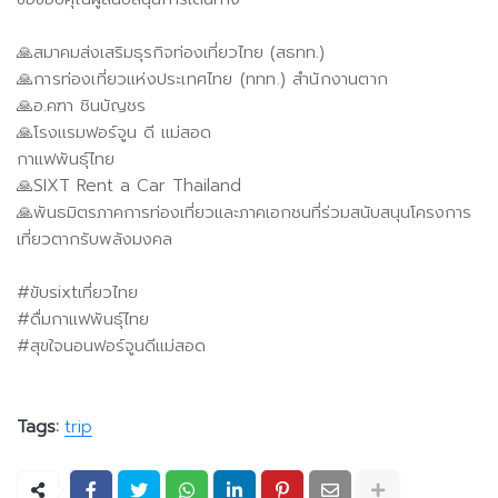
🙏สมาคมส่งเสริมธุรกิจท่องเที่ยวไทย (สธทท.)
🙏การท่องเที่ยวแห่งประเทศไทย (ททท.) สำนักงานตาก
🙏อ.คฑา ชินบัญชร
🙏โรงแรมฟอร์จูน ดี แม่สอด
กาแฟพันธุ์ไทย
🙏SIXT Rent a Car Thailand
🙏พันธมิตรภาคการท่องเที่ยวและภาคเอกชนที่ร่วมสนับสนุนโครงการ
เที่ยวตากรับพลังมงคล
#ขับsixtเที่ยวไทย
#ดื่มกาแฟพันธุ์ไทย
#สุขใจนอนฟอร์จูนดีแม่สอด
Tags:
trip