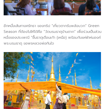
อีกหนึ่งเส้นทางศรัทธา ของทริป “เที่ยวตากรับพลังบวก” Green
Season ที่ต้องไปให้ได้คือ “วัดบรมธาตุบ้านตาก” เพื่อร่วมเป็นส่วน
หนึ่งของประเพณี “ขึ้นธาตุเดือนเก้า (เหนือ) พร้อมกับแห่ผ้าห่มองค์
พระบรมธาตุ ขอพรหลวงพ่อทันใจ