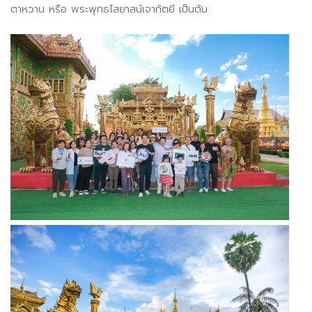
ตาหวาน หรือ พระพุทธไสยาสน์เจาทัตยี เป็นต้น