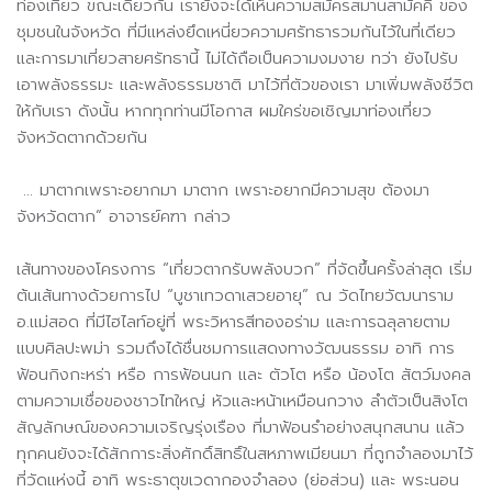
ท่องเที่ยว ขณะเดียวกัน เรายังจะได้เห็นความสมัครสมานสามัคคี ของ
ชุมชนในจังหวัด ที่มีแหล่งยึดเหนี่ยวความศรัทธารวมกันไว้ในที่เดียว
และการมาเที่ยวสายศรัทธานี้ ไม่ได้ถือเป็นความงมงาย ทว่า ยังไปรับ
เอาพลังธรรมะ และพลังธรรมชาติ มาไว้ที่ตัวของเรา มาเพิ่มพลังชีวิต
ให้กับเรา ดังนั้น หากทุกท่านมีโอกาส ผมใคร่ขอเชิญมาท่องเที่ยว
จังหวัดตากด้วยกัน
... มาตากเพราะอยากมา มาตาก เพราะอยากมีความสุข ต้องมา
จังหวัดตาก” อาจารย์คฑา กล่าว
เส้นทางของโครงการ “เที่ยวตากรับพลังบวก” ที่จัดขึ้นครั้งล่าสุด เริ่ม
ต้นเส้นทางด้วยการไป “บูชาเทวดาเสวยอายุ” ณ วัดไทยวัฒนาราม
อ.แม่สอด ที่มีไฮไลท์อยู่ที่ พระวิหารสีทองอร่าม และการฉลุลายตาม
แบบศิลปะพม่า รวมถึงได้ชื่นชมการแสดงทางวัฒนธรรม อาทิ การ
ฟ้อนกิงกะหร่า หรือ การฟ้อนนก และ ตัวโต หรือ น้องโต สัตว์มงคล
ตามความเชื่อของชาวไทใหญ่ หัวและหน้าเหมือนกวาง ลำตัวเป็นสิงโต
สัญลักษณ์ของความเจริญรุ่งเรือง ที่มาฟ้อนรำอย่างสนุกสนาน แล้ว
ทุกคนยังจะได้สักการะสิ่งศักดิ์สิทธิ์ในสหภาพเมียนมา ที่ถูกจำลองมาไว้
ที่วัดแห่งนี้ อาทิ พระธาตุขเวดากองจำลอง (ย่อส่วน) และ พระนอน