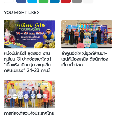
YOU MIGHT LIKE
หนึ่งปีมีครั้ง!! สุดยอด งาน
ลำพูนจัดใหญ่ชูวิถีล้านนา-
ทุเรียน GI ปากช่องเขาใหญ่
เสน่ห์เมืองเหนือ ดึงนักท่อง
“เนื้อแห้ง เนียนนุ่ม ละมุนลิ้น
เที่ยวทั่วโลก
กลิ่นไม่แรง” 24-28 กค.นี้
การท่องเที่ยวแห่งประเทศไทย