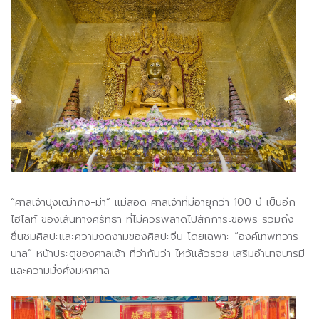
“ศาลเจ้าปุงเฒ่ากง-ม่า” แม่สอด ศาลเจ้าที่มีอายุกว่า 100 ปี เป็นอีก
ไฮไลท์ ของเส้นทางศรัทธา ที่ไม่ควรพลาดไปสักการะขอพร รวมถึง
ชื่นชมศิลปะและความงดงามของศิลปะจีน โดยเฉพาะ “องค์เทพทวาร
บาล” หน้าประตูของศาลเจ้า ที่ว่ากันว่า ไหว้แล้วรวย เสริมอำนาจบารมี
และความมั่งคั่งมหาศาล