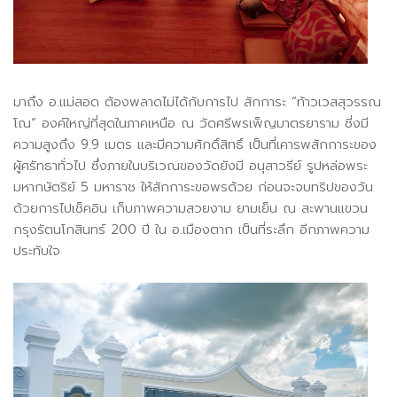
มาถึง อ.แม่สอด ต้องพลาดไม่ได้กับการไป สักการะ “ท้าวเวสสุวรรณ
โณ” องค์ใหญ่ที่สุดในภาคเหนือ ณ วัดศรีพรเพ็ญมาตรยาราม ซี่งมี
ความสูงถึง 9.9 เมตร และมีความศักดิ์สิทธิ์ เป็นที่เคารพสักการะของ
ผู้ศรัทธาทั่วไป ซึ่งภายในบริเวณของวัดยังมี อนุสาวรีย์ รูปหล่อพระ
มหากษัตริย์ 5 มหาราช ให้สักการะขอพรด้วย ก่อนจะจบทริปของวัน
ด้วยการไปเช็คอิน เก็บภาพความสวยงาม ยามเย็น ณ สะพานแขวน
กรุงรัตนโกสินทร์ 200 ปี ใน อ.เมืองตาก เป็นที่ระลึก อีกภาพความ
ประทับใจ