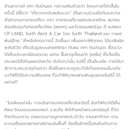
ด้านอาจารย์ คฑา ชินบัญชร กล่าวเสริมด้วยว่า โครงการที่จัดขึ้นใน
ครั้งนี้ มีชื่อว่า “เที่ยวตากรับพลังบวก” เป็นความร่วมมือกันระหว่าง
สำนักงานการท่องเที่ยว ตาก การท่องเที่ยวแห่งประเทศไทย สมาคม
ส่งเสริมธุรกิจท่องเที่ยวไทย (สธทท) และโรงแรมฟอร์จูน ดี แม่สอด
CP LAND, Sixth Rent A Car โดย Sixth Thailand และ กาแฟ
พันธุ์ไทย “สำหรับโครงการนี้ จัดขึ้นมา เพื่ออยากให้ทุกคน ได้มาสัมผัส
พลังชีวิต เที่ยวในรูปแบบสายศรัทธา กับผม คฑา ชินบัญชร ซึ่งเราจะ
ได้เห็นประเพณีอันงดงาม อย่าง ขึ้นธาตุเดือนเก้า (เหนือ) ซึ่งถือเป็น
ประเพณีสำคัญของจังหวัด ยิ่งไปกว่านั้น ในปีนี้ เป็นปีมะเมีย การได้มา
สักการะพระธาตุบ้านตาก ซึ่งเป็นพระธาตุประจำปีเกิดของคนปีมะเมีย
จะทำให้ได้รับความสิริมงคล ที่จะทำให้ทุกคนผ่านพ้นอุปสรรคในปีนี้ ได้
อย่างดี”
“ไม่เพียงเท่านั้น การเดินทางมาท่องเที่ยวในทริปนี้ ยังทำให้เราได้เห็น
ศิลปะวัฒนธรรมของพม่า รวมถึง พิธีล้างหน้าพระมหามัยมุนี ที่วัด
ไทยวัฒนาราม ตลอดจนการบูชาเทพประจำวัน ตามมหาทักษา ตาม
ความเชื่อของพุทธศาสนิกชนในพื้นที่ ถือเป็นอีกหนึ่งอันซีนด้านการ